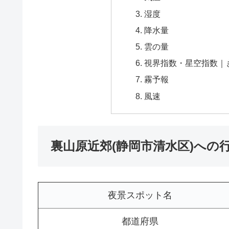
湿度
降水量
雲の量
視界指数・星空指数｜
霧予報
風速
裏山原近郊(静岡市清水区)への
夜景スポット名
都道府県