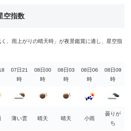
星空指数
低く、雨上がりの晴天時」が夜景鑑賞に適し、星空指
18
07日21
08日00
08日03
08日06
08日09
時
時
時
時
時
曇りが
雨
薄い雲
晴天
晴天
小雨
ち