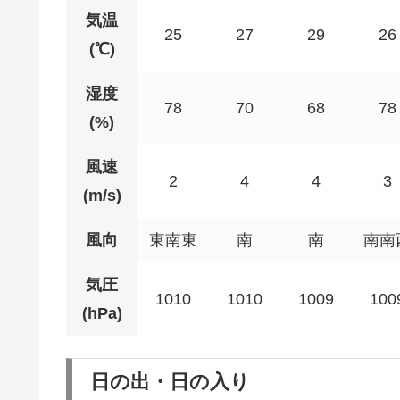
気温
25
27
29
26
(℃)
湿度
78
70
68
78
(%)
風速
2
4
4
3
(m/s)
風向
東南東
南
南
南南
気圧
1010
1010
1009
100
(hPa)
日の出・日の入り