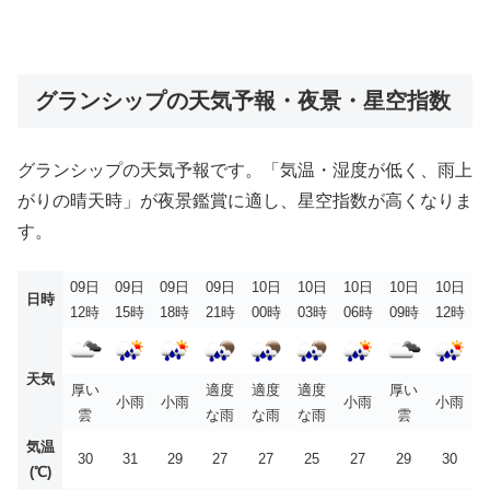
グランシップの天気予報・夜景・星空指数
グランシップの天気予報です。「気温・湿度が低く、雨上
がりの晴天時」が夜景鑑賞に適し、星空指数が高くなりま
す。
09日
09日
09日
09日
10日
10日
10日
10日
10日
日時
12時
15時
18時
21時
00時
03時
06時
09時
12時
天気
厚い
適度
適度
適度
厚い
小雨
小雨
小雨
小雨
雲
な雨
な雨
な雨
雲
気温
30
31
29
27
27
25
27
29
30
(℃)