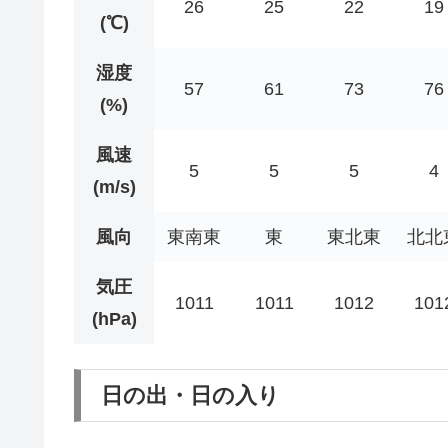
26
25
22
19
(℃)
湿度
57
61
73
76
(%)
風速
5
5
5
4
(m/s)
風向
東南東
東
東北東
北北
気圧
1011
1011
1012
101
(hPa)
日の出・日の入り