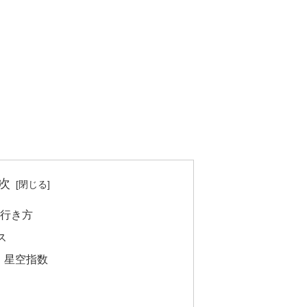
次
の行き方
ス
・星空指数