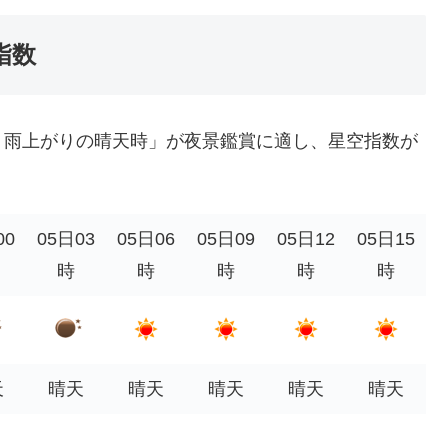
指数
、雨上がりの晴天時」が夜景鑑賞に適し、星空指数が
00
05日03
05日06
05日09
05日12
05日15
時
時
時
時
時
天
晴天
晴天
晴天
晴天
晴天