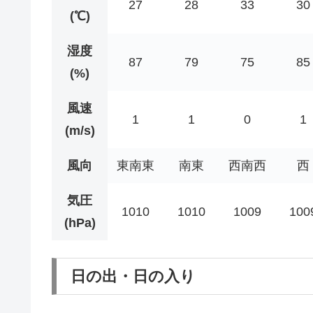
27
28
33
30
(℃)
湿度
87
79
75
85
(%)
風速
1
1
0
1
(m/s)
風向
東南東
南東
西南西
西
気圧
1010
1010
1009
100
(hPa)
日の出・日の入り