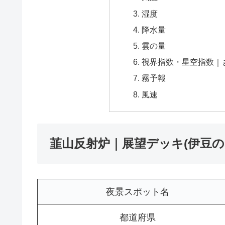
湿度
降水量
雲の量
視界指数・星空指数｜
霧予報
風速
韮山反射炉｜展望デッキ(伊豆の
夜景スポット名
都道府県