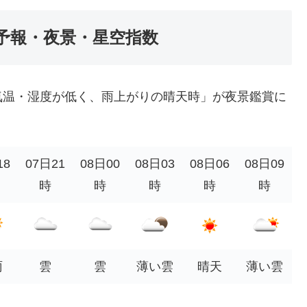
予報・夜景・星空指数
気温・湿度が低く、雨上がりの晴天時」が夜景鑑賞に
18
07日21
08日00
08日03
08日06
08日09
時
時
時
時
時
雨
雲
雲
薄い雲
晴天
薄い雲