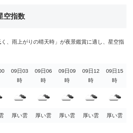
星空指数
低く、雨上がりの晴天時」が夜景鑑賞に適し、星空指
00
09日03
09日06
09日09
09日12
09日15
時
時
時
時
時
雲
厚い雲
厚い雲
厚い雲
厚い雲
厚い雲