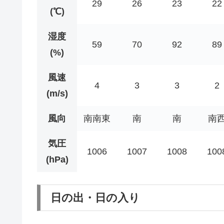
29
26
23
22
(℃)
湿度
59
70
92
89
(%)
風速
4
3
3
2
(m/s)
風向
南南東
南
南
南
気圧
1006
1007
1008
100
(hPa)
日の出・日の入り