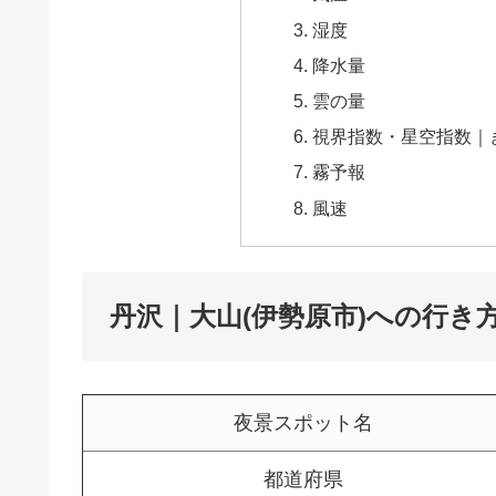
湿度
降水量
雲の量
視界指数・星空指数｜
霧予報
風速
丹沢｜大山(伊勢原市)への行き
夜景スポット名
都道府県