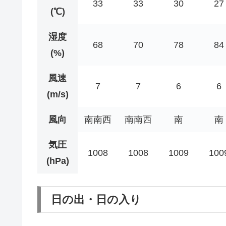
33
33
30
27
(℃)
湿度
68
70
78
84
(%)
風速
7
7
6
6
(m/s)
風向
南南西
南南西
南
南
気圧
1008
1008
1009
100
(hPa)
日の出・日の入り