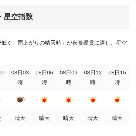
・星空指数
が低く、雨上がりの晴天時」が夜景鑑賞に適し、星空
00
08日03
08日06
08日09
08日12
08日15
時
時
時
時
時
天
晴天
晴天
晴天
晴天
晴天