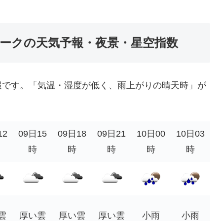
ークの天気予報・夜景・星空指数
報です。「気温・湿度が低く、雨上がりの晴天時」が
12
09日15
09日18
09日21
10日00
10日03
時
時
時
時
時
雲
厚い雲
厚い雲
厚い雲
小雨
小雨