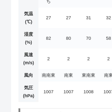
ち
気温
27
27
31
32
(℃)
湿度
82
80
70
58
(%)
風速
2
2
2
2
(m/s)
風向
南南東
南東
東南東
南
気圧
1007
1007
1008
100
(hPa)