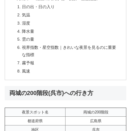
日の出・日の入り
気温
湿度
降水量
雲の量
視界指数・星空指数｜きれいな夜景を見るのに重要
な指標
霧予報
風速
両城の200階段(呉市)への行き方
夜景スポット名
両城の200階段
都道府県
広島県
地区
呉市