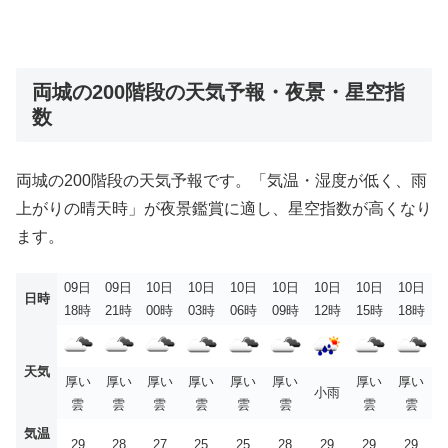
両城の200階段の天気予報・夜景・星空指
数
両城の200階段の天気予報です。「気温・湿度が低く、雨
上がりの晴天時」が夜景鑑賞に適し、星空指数が高くなり
ます。
09日
09日
10日
10日
10日
10日
10日
10日
10日
日時
18時
21時
00時
03時
06時
09時
12時
15時
18時
天気
厚い
厚い
厚い
厚い
厚い
厚い
厚い
厚い
小雨
雲
雲
雲
雲
雲
雲
雲
雲
気温
29
28
27
25
25
28
29
29
29