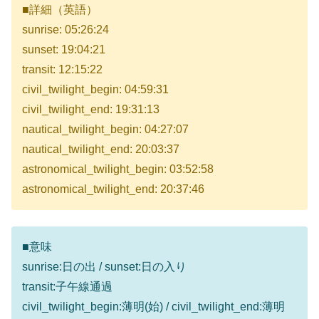
■詳細（英語）
sunrise: 05:26:24
sunset: 19:04:21
transit: 12:15:22
civil_twilight_begin: 04:59:31
civil_twilight_end: 19:31:13
nautical_twilight_begin: 04:27:07
nautical_twilight_end: 20:03:37
astronomical_twilight_begin: 03:52:58
astronomical_twilight_end: 20:37:46
■意味
sunrise:日の出 / sunset:日の入り
transit:子午線通過
civil_twilight_begin:薄明(始) / civil_twilight_end:薄明