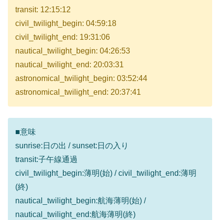
transit: 12:15:12
civil_twilight_begin: 04:59:18
civil_twilight_end: 19:31:06
nautical_twilight_begin: 04:26:53
nautical_twilight_end: 20:03:31
astronomical_twilight_begin: 03:52:44
astronomical_twilight_end: 20:37:41
■意味
sunrise:日の出 / sunset:日の入り
transit:子午線通過
civil_twilight_begin:薄明(始) / civil_twilight_end:薄明
(終)
nautical_twilight_begin:航海薄明(始) /
nautical_twilight_end:航海薄明(終)