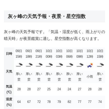
灰ヶ峰の天気予報・夜景・星空指数
灰ヶ峰の天気予報です。「気温・湿度が低く、雨上がりの
晴天時」が夜景鑑賞に適し、星空指数が高くなります。
09日
09日
09日
10日
10日
10日
10日
10日
10日
日時
15時
18時
21時
00時
03時
06時
09時
12時
15時
天気
厚い
厚い
厚い
厚い
厚い
厚い
厚い
厚い
小雨
雲
雲
雲
雲
雲
雲
雲
雲
気温
28
28
27
25
24
24
27
28
28
(℃)
湿度
64
67
72
78
79
82
77
77
74
(%)