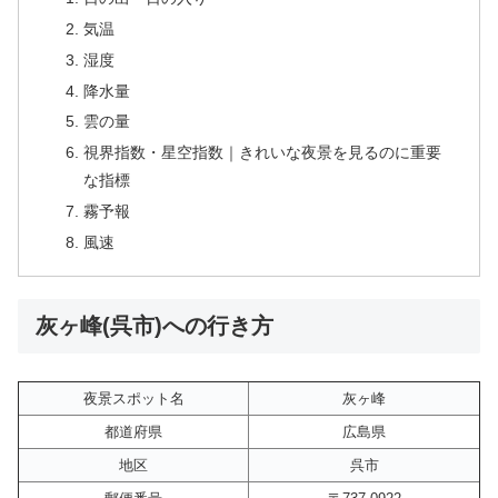
気温
湿度
降水量
雲の量
視界指数・星空指数｜きれいな夜景を見るのに重要
な指標
霧予報
風速
灰ヶ峰(呉市)への行き方
夜景スポット名
灰ヶ峰
都道府県
広島県
地区
呉市