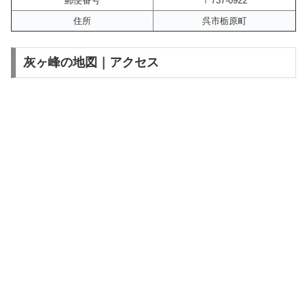
郵便番号
〒737-0922
住所
呉市栃原町
灰ヶ峰の地図｜アクセス