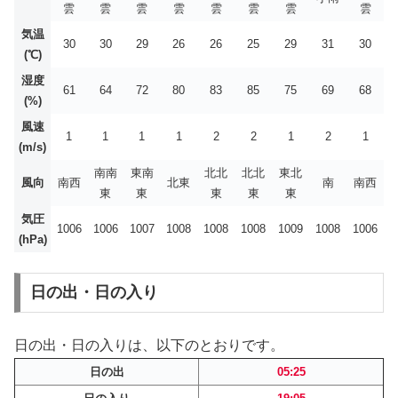
雲
雲
雲
雲
雲
雲
雲
雲
気温
30
30
29
26
26
25
29
31
30
(℃)
湿度
61
64
72
80
83
85
75
69
68
(%)
風速
1
1
1
1
2
2
1
2
1
(m/s)
南南
東南
北北
北北
東北
風向
南西
北東
南
南西
東
東
東
東
東
気圧
1006
1006
1007
1008
1008
1008
1009
1008
1006
(hPa)
日の出・日の入り
日の出・日の入りは、以下のとおりです。
日の出
05:25