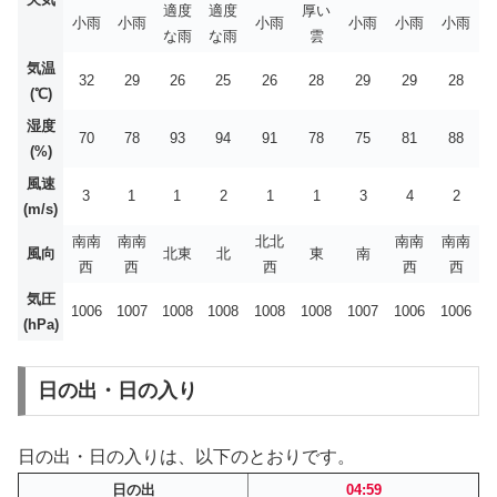
適度
適度
厚い
小雨
小雨
小雨
小雨
小雨
小雨
な雨
な雨
雲
気温
32
29
26
25
26
28
29
29
28
(℃)
湿度
70
78
93
94
91
78
75
81
88
(%)
風速
3
1
1
2
1
1
3
4
2
(m/s)
南南
南南
北北
南南
南南
風向
北東
北
東
南
西
西
西
西
西
気圧
1006
1007
1008
1008
1008
1008
1007
1006
1006
(hPa)
日の出・日の入り
日の出・日の入りは、以下のとおりです。
日の出
04:59