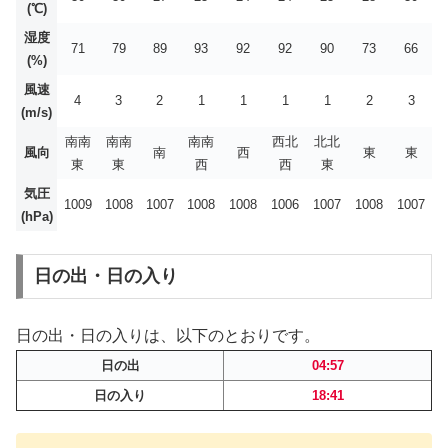
(℃)
湿度
71
79
89
93
92
92
90
73
66
(%)
風速
4
3
2
1
1
1
1
2
3
(m/s)
南南
南南
南南
西北
北北
風向
南
西
東
東
東
東
西
西
東
気圧
1009
1008
1007
1008
1008
1006
1007
1008
1007
(hPa)
日の出・日の入り
日の出・日の入りは、以下のとおりです。
日の出
04:57
日の入り
18:41