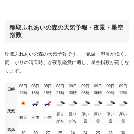
稲取ふれあいの森の天気予報・夜景・星空
指数
稲取ふれあいの森の天気予報です。「気温・湿度が低く、
雨上がりの晴天時」が夜景鑑賞に適し、星空指数が高くな
ります。
08日
08日
08日
08日
09日
09日
09日
09日
09日
日時
12時
15時
18時
21時
00時
03時
06時
09時
12時
天気
曇り
曇り
厚い
厚い
厚い
厚い
晴天
小雨
小雨
がち
がち
雲
雲
雲
雲
気温
30
30
27
25
24
24
25
28
30