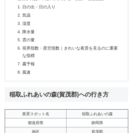
日の出・日の入り
気温
湿度
降水量
雲の量
視界指数・星空指数｜きれいな夜景を見るのに重要
な指標
霧予報
風速
稲取ふれあいの森(賀茂郡)への行き方
夜景スポット名
稲取ふれあいの森
都道府県
静岡県
地区
賀茂郡