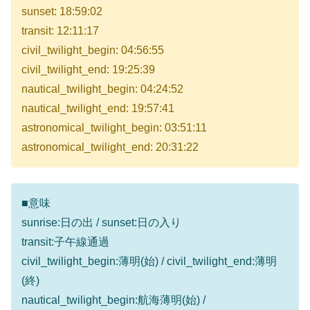
sunset: 18:59:02
transit: 12:11:17
civil_twilight_begin: 04:56:55
civil_twilight_end: 19:25:39
nautical_twilight_begin: 04:24:52
nautical_twilight_end: 19:57:41
astronomical_twilight_begin: 03:51:11
astronomical_twilight_end: 20:31:22
■意味
sunrise:日の出 / sunset:日の入り
transit:子午線通過
civil_twilight_begin:薄明(始) / civil_twilight_end:薄明
(終)
nautical_twilight_begin:航海薄明(始) /