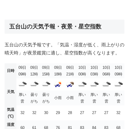
五台山の天気予報・夜景・星空指数
五台山の天気予報です。「気温・湿度が低く、雨上がりの
晴天時」が夜景鑑賞に適し、星空指数が高くなります。
09日
09日
09日
09日
09日
10日
10日
10日
10日
日時
09時
12時
15時
18時
21時
00時
03時
06時
09時
天気
厚い
曇り
曇り
厚い
厚い
厚い
厚い
小雨
小雨
雲
がち
がち
雲
雲
雲
雲
気温
32
32
30
29
28
27
27
27
32
(℃)
湿度
60
61
68
76
81
83
84
83
68