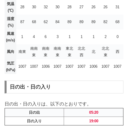
気温
28
30
32
30
28
27
26
26
31
(℃)
湿度
87
68
62
84
89
89
89
82
68
(%)
風速
1
4
6
3
1
1
1
2
0
(m/s)
南南
南南
南南
東北
北北
北北
風向
南東
北
西
東
東
東
東
西
東
気圧
1007
1007
1006
1007
1007
1007
1006
1007
1007
(hPa)
日の出・日の入り
日の出・日の入りは、以下のとおりです。
日の出
05:20
日の入り
19:00