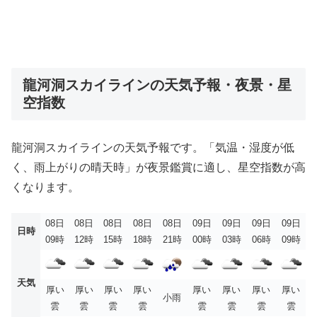
龍河洞スカイラインの天気予報・夜景・星
空指数
龍河洞スカイラインの天気予報です。「気温・湿度が低
く、雨上がりの晴天時」が夜景鑑賞に適し、星空指数が高
くなります。
08日
08日
08日
08日
08日
09日
09日
09日
09日
日時
09時
12時
15時
18時
21時
00時
03時
06時
09時
天気
厚い
厚い
厚い
厚い
厚い
厚い
厚い
厚い
小雨
雲
雲
雲
雲
雲
雲
雲
雲