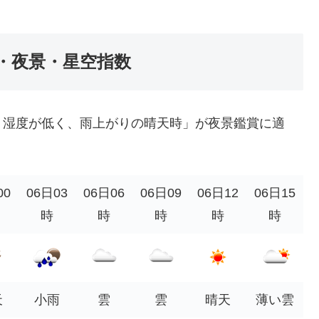
・夜景・星空指数
・湿度が低く、雨上がりの晴天時」が夜景鑑賞に適
00
06日03
06日06
06日09
06日12
06日15
時
時
時
時
時
天
小雨
雲
雲
晴天
薄い雲