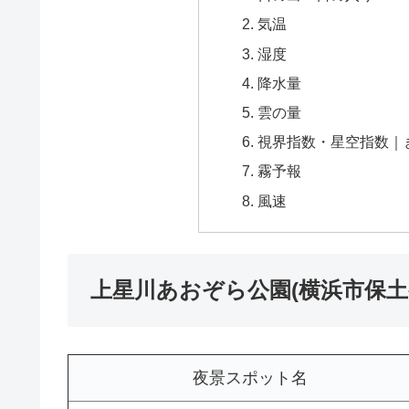
気温
湿度
降水量
雲の量
視界指数・星空指数｜
霧予報
風速
上星川あおぞら公園(横浜市保土
夜景スポット名