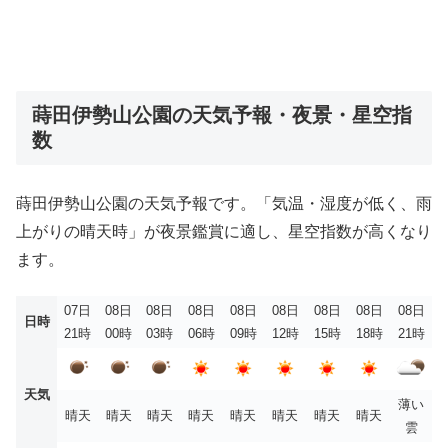
蒔田伊勢山公園の天気予報・夜景・星空指
数
蒔田伊勢山公園の天気予報です。「気温・湿度が低く、雨
上がりの晴天時」が夜景鑑賞に適し、星空指数が高くなり
ます。
07日
08日
08日
08日
08日
08日
08日
08日
08日
日時
21時
00時
03時
06時
09時
12時
15時
18時
21時
天気
薄い
晴天
晴天
晴天
晴天
晴天
晴天
晴天
晴天
雲