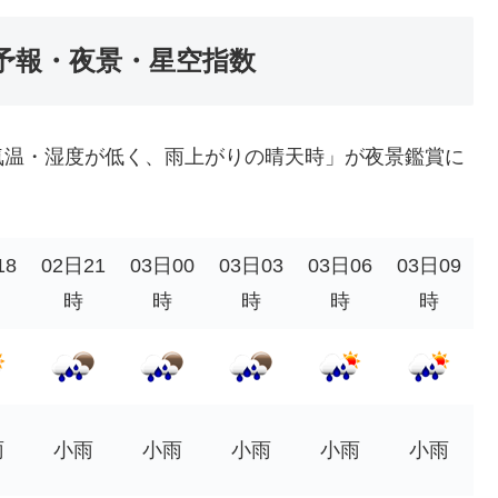
予報・夜景・星空指数
気温・湿度が低く、雨上がりの晴天時」が夜景鑑賞に
18
02日21
03日00
03日03
03日06
03日09
時
時
時
時
時
雨
小雨
小雨
小雨
小雨
小雨