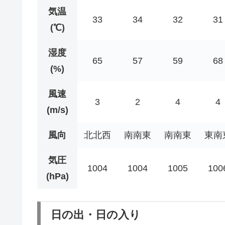
気温
33
34
32
31
(℃)
湿度
65
57
59
68
(%)
風速
3
2
4
4
(m/s)
風向
北北西
南南東
南南東
東南
気圧
1004
1004
1005
100
(hPa)
日の出・日の入り