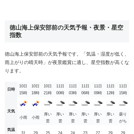
徳山海上保安部前の天気予報・夜景・星空
指数
徳山海上保安部前の天気予報です。「気温・湿度が低く、
雨上がりの晴天時」が夜景鑑賞に適し、星空指数が高くな
ります。
10日
10日
10日
11日
11日
11日
11日
11日
11日
日時
15時
18時
21時
00時
03時
06時
09時
12時
15時
天気
厚い
厚い
厚い
厚い
厚い
厚い
曇り
小雨
小雨
雲
雲
雲
雲
雲
雲
がち
気温
31
29
25
24
24
23
27
29
29