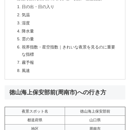
日の出・日の入り
気温
湿度
降水量
雲の量
視界指数・星空指数｜きれいな夜景を見るのに重要
な指標
霧予報
風速
徳山海上保安部前(周南市)への行き方
夜景スポット名
徳山海上保安部前
都道府県
山口県
地区
周南市