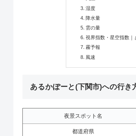
湿度
降水量
雲の量
視界指数・星空指数｜
霧予報
風速
あるかぽーと(下関市)への行き
夜景スポット名
都道府県