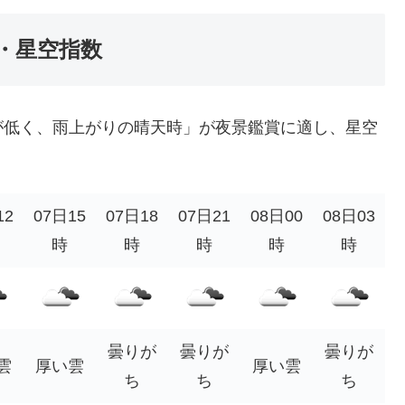
・星空指数
が低く、雨上がりの晴天時」が夜景鑑賞に適し、星空
12
07日15
07日18
07日21
08日00
08日03
時
時
時
時
時
曇りが
曇りが
曇りが
雲
厚い雲
厚い雲
ち
ち
ち