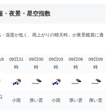
報・夜景・星空指数
温・湿度が低く、雨上がりの晴天時」が夜景鑑賞に適
18
08日21
09日00
09日03
09日06
09日09
時
時
時
時
時
な
小雨
厚い雲
小雨
厚い雲
厚い雲