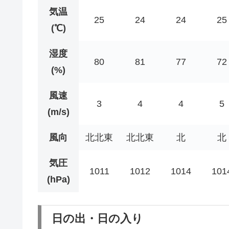
気温
25
24
24
25
(℃)
湿度
80
81
77
72
(%)
風速
3
4
4
5
(m/s)
風向
北北東
北北東
北
北
気圧
1011
1012
1014
101
(hPa)
日の出・日の入り