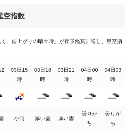
星空指数
低く、雨上がりの晴天時」が夜景鑑賞に適し、星空指
12
03日15
03日18
03日21
04日00
04日03
時
時
時
時
時
曇りが
曇りが
雲
小雨
厚い雲
厚い雲
ち
ち