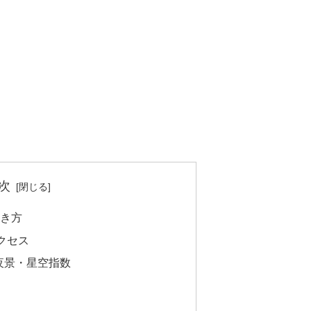
次
行き方
クセス
夜景・星空指数