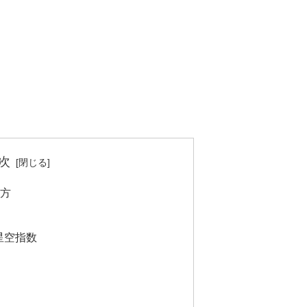
次
き方
星空指数