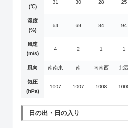
31
30
28
25
(℃)
湿度
64
69
84
94
(%)
風速
4
2
1
1
(m/s)
風向
南南東
南
南南西
北
気圧
1007
1007
1008
100
(hPa)
日の出・日の入り