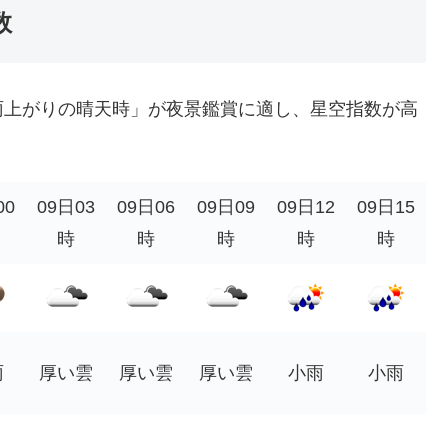
数
雨上がりの晴天時」が夜景鑑賞に適し、星空指数が高
00
09日03
09日06
09日09
09日12
09日15
時
時
時
時
時
雨
厚い雲
厚い雲
厚い雲
小雨
小雨