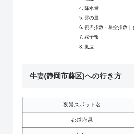
降水量
雲の量
視界指数・星空指数｜
霧予報
風速
牛妻(静岡市葵区)への行き方
夜景スポット名
都道府県