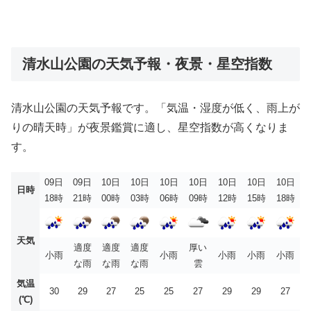
清水山公園の天気予報・夜景・星空指数
清水山公園の天気予報です。「気温・湿度が低く、雨上が
りの晴天時」が夜景鑑賞に適し、星空指数が高くなりま
す。
09日
09日
10日
10日
10日
10日
10日
10日
10日
日時
18時
21時
00時
03時
06時
09時
12時
15時
18時
天気
適度
適度
適度
厚い
小雨
小雨
小雨
小雨
小雨
な雨
な雨
な雨
雲
気温
30
29
27
25
25
27
29
29
27
(℃)