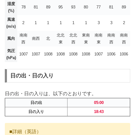
湿度
78
81
89
95
93
80
77
81
89
(%)
風速
2
1
1
1
1
1
3
3
2
(m/s)
南南
北北
北北
東南
南南
南南
南南
風向
南西
北
西
東
西
東
東
西
西
気圧
1007
1007
1008
1008
1008
1008
1007
1006
1006
(hPa)
日の出・日の入り
日の出・日の入りは、以下のとおりです。
日の出
05:00
日の入り
18:43
■詳細（英語）