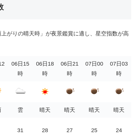
数
雨上がりの晴天時」が夜景鑑賞に適し、星空指数が高
12
06日15
06日18
06日21
07日00
07日03
時
時
時
時
時
雨
雲
晴天
晴天
晴天
晴天
31
28
27
25
24