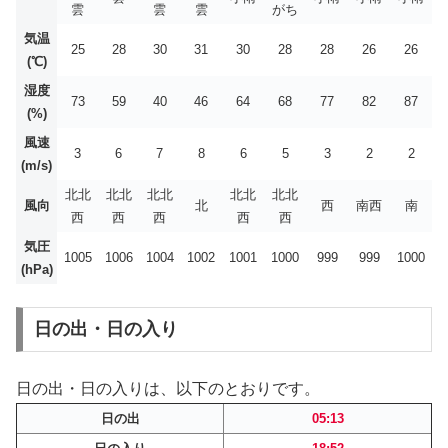
雲
雲
雲
がち
気温
25
28
30
31
30
28
28
26
26
(℃)
湿度
73
59
40
46
64
68
77
82
87
(%)
風速
3
6
7
8
6
5
3
2
2
(m/s)
北北
北北
北北
北北
北北
風向
北
西
南西
南
西
西
西
西
西
気圧
1005
1006
1004
1002
1001
1000
999
999
1000
(hPa)
日の出・日の入り
日の出・日の入りは、以下のとおりです。
日の出
05:13