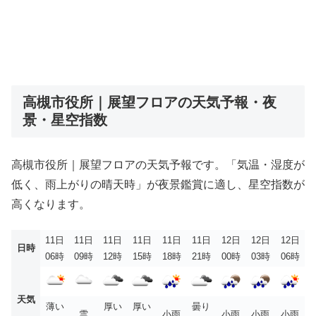
高槻市役所｜展望フロアの天気予報・夜
景・星空指数
高槻市役所｜展望フロアの天気予報です。「気温・湿度が
低く、雨上がりの晴天時」が夜景鑑賞に適し、星空指数が
高くなります。
11日
11日
11日
11日
11日
11日
12日
12日
12日
日時
06時
09時
12時
15時
18時
21時
00時
03時
06時
天気
薄い
厚い
厚い
曇り
雲
小雨
小雨
小雨
小雨