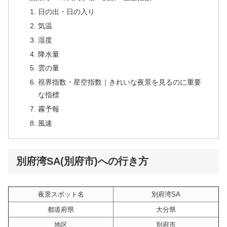
日の出・日の入り
気温
湿度
降水量
雲の量
視界指数・星空指数｜きれいな夜景を見るのに重要
な指標
霧予報
風速
別府湾SA(別府市)への行き方
夜景スポット名
別府湾SA
都道府県
大分県
地区
別府市