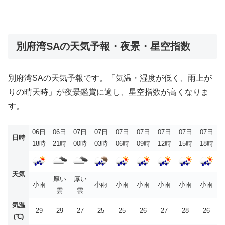
別府湾SAの天気予報・夜景・星空指数
別府湾SAの天気予報です。「気温・湿度が低く、雨上が
りの晴天時」が夜景鑑賞に適し、星空指数が高くなりま
す。
06日
06日
07日
07日
07日
07日
07日
07日
07日
日時
18時
21時
00時
03時
06時
09時
12時
15時
18時
天気
厚い
厚い
小雨
小雨
小雨
小雨
小雨
小雨
小雨
雲
雲
気温
29
29
27
25
25
26
27
28
26
(℃)