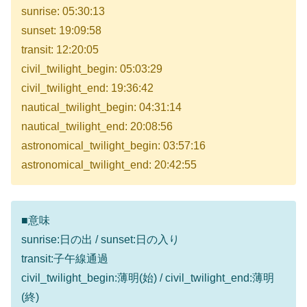
sunrise: 05:30:13
sunset: 19:09:58
transit: 12:20:05
civil_twilight_begin: 05:03:29
civil_twilight_end: 19:36:42
nautical_twilight_begin: 04:31:14
nautical_twilight_end: 20:08:56
astronomical_twilight_begin: 03:57:16
astronomical_twilight_end: 20:42:55
■意味
sunrise:日の出 / sunset:日の入り
transit:子午線通過
civil_twilight_begin:薄明(始) / civil_twilight_end:薄明
(終)