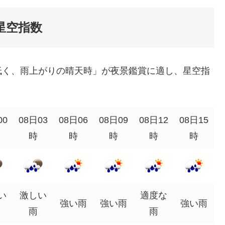
星空指数
低く、雨上がりの晴天時」が夜景鑑賞に適し、星空指
00
08日03
08日06
08日09
08日12
08日15
時
時
時
時
時
い
激しい
適度な
強い雨
強い雨
強い雨
雨
雨