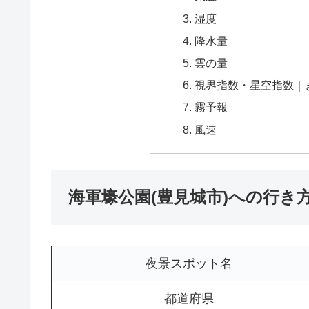
湿度
降水量
雲の量
視界指数・星空指数｜
霧予報
風速
海軍壕公園(豊見城市)への行き
夜景スポット名
都道府県