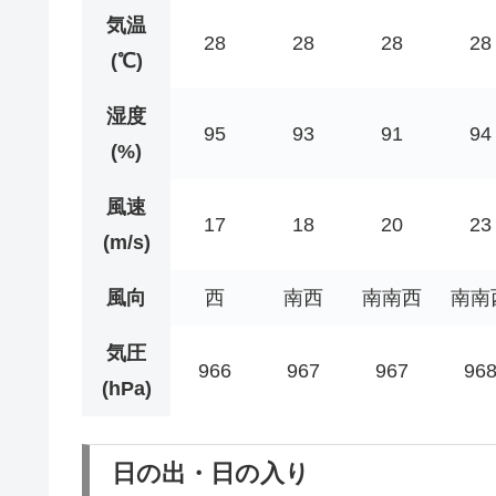
気温
28
28
28
28
(℃)
湿度
95
93
91
94
(%)
風速
17
18
20
23
(m/s)
風向
西
南西
南南西
南南
気圧
966
967
967
96
(hPa)
日の出・日の入り