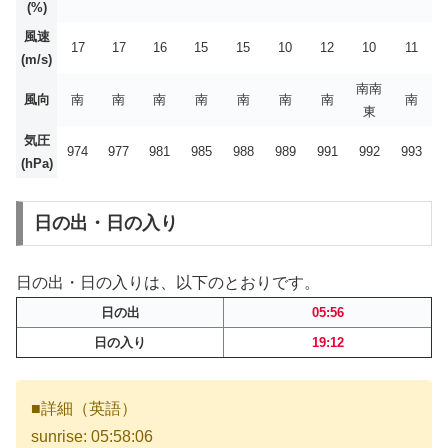
(%)
風速
17
17
16
15
15
10
12
10
11
(m/s)
南南
風向
南
南
南
南
南
南
南
南
東
気圧
974
977
981
985
988
989
991
992
993
(hPa)
日の出・日の入り
日の出・日の入りは、以下のとおりです。
日の出
05:56
日の入り
19:12
■詳細（英語）
sunrise: 05:58:06