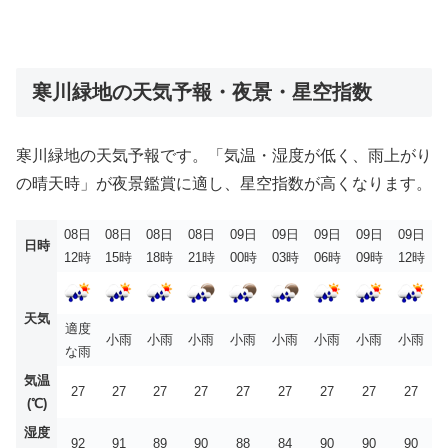
寒川緑地の天気予報・夜景・星空指数
寒川緑地の天気予報です。「気温・湿度が低く、雨上がり
の晴天時」が夜景鑑賞に適し、星空指数が高くなります。
08日
08日
08日
08日
09日
09日
09日
09日
09日
日時
12時
15時
18時
21時
00時
03時
06時
09時
12時
天気
適度
小雨
小雨
小雨
小雨
小雨
小雨
小雨
小雨
な雨
気温
27
27
27
27
27
27
27
27
27
(℃)
湿度
92
91
89
90
88
84
90
90
90