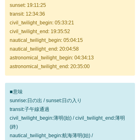
sunset: 19:11:25
transit: 12:34:36
civil_twilight_begin: 05:33:21
civil_twilight_end: 19:35:52
nautical_twilight_begin: 05:04:15
nautical_twilight_end: 20:04:58
astronomical_twilight_begin: 04:34:13
astronomical_twilight_end: 20:35:00
■意味
sunrise:日の出 / sunset:日の入り
transit:子午線通過
civil_twilight_begin:薄明(始) / civil_twilight_end:薄明
(終)
nautical_twilight_begin:航海薄明(始) /