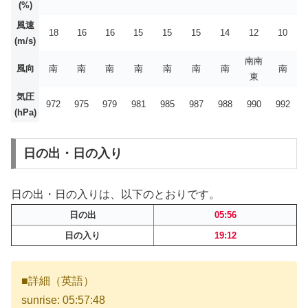
(%)
風速
18
16
16
15
15
15
14
12
10
(m/s)
南南
風向
南
南
南
南
南
南
南
南
東
気圧
972
975
979
981
985
987
988
990
992
(hPa)
日の出・日の入り
日の出・日の入りは、以下のとおりです。
日の出
05:56
日の入り
19:12
■詳細（英語）
sunrise: 05:57:48