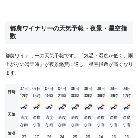
都農ワイナリーの天気予報・夜景・星空指
数
都農ワイナリーの天気予報です。「気温・湿度が低く、雨
上がりの晴天時」が夜景鑑賞に適し、星空指数が高くなり
ます。
07日
07日
07日
07日
08日
08日
08日
08日
08日
日時
12時
15時
18時
21時
00時
03時
06時
09時
12時
天気
適度
適度
適度
適度
適度
適度
適度
適度
適度
な雨
な雨
な雨
な雨
な雨
な雨
な雨
な雨
な雨
気温
27
27
26
24
25
25
24
25
26