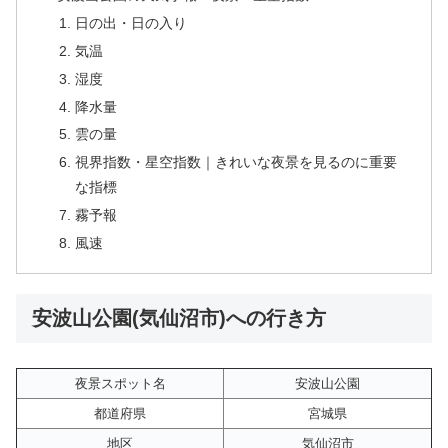
日の出・日の入り
気温
湿度
降水量
雲の量
視界指数・星空指数｜きれいな夜景を見るのに重要
な指標
霧予報
風速
安波山公園(気仙沼市)への行き方
夜景スポット名
安波山公園
都道府県
宮城県
地区
気仙沼市