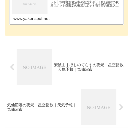
ット｜市町村別岩沼市の夜景スポット気仙沼市の夜
景スポット柴田郡の夜景スポット石巻市の夜景スポ
ット仙台市青葉区の夜景スポット仙台市太白区の夜
景スポット名取市-施設一覧岩沼市グリーンピア岩沼
｜第一展…
www.yakei-spot.net
安波山｜ほしのてらすの夜景｜星空指数
｜天気予報｜気仙沼市
気仙沼港の夜景｜星空指数｜天気予報｜
気仙沼市