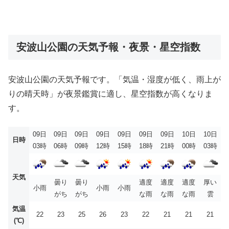
安波山公園の天気予報・夜景・星空指数
安波山公園の天気予報です。「気温・湿度が低く、雨上が
りの晴天時」が夜景鑑賞に適し、星空指数が高くなりま
す。
09日
09日
09日
09日
09日
09日
09日
10日
10日
日時
03時
06時
09時
12時
15時
18時
21時
00時
03時
天気
曇り
曇り
適度
適度
適度
厚い
小雨
小雨
小雨
がち
がち
な雨
な雨
な雨
雲
気温
22
23
25
26
23
22
21
21
21
(℃)