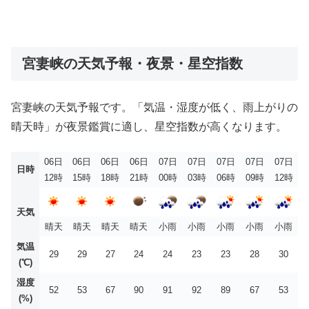
宮妻峡の天気予報・夜景・星空指数
宮妻峡の天気予報です。「気温・湿度が低く、雨上がりの
晴天時」が夜景鑑賞に適し、星空指数が高くなります。
06日
06日
06日
06日
07日
07日
07日
07日
07日
日時
12時
15時
18時
21時
00時
03時
06時
09時
12時
天気
晴天
晴天
晴天
晴天
小雨
小雨
小雨
小雨
小雨
気温
29
29
27
24
24
23
23
28
30
(℃)
湿度
52
53
67
90
91
92
89
67
53
(%)