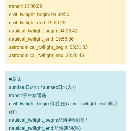
transit: 12:00:09
civil_twilight_begin: 04:39:50
civil_twilight_end: 19:20:28
nautical_twilight_begin: 04:06:41
nautical_twilight_end: 19:53:36
astronomical_twilight_begin: 03:31:33
astronomical_twilight_end: 20:28:45
■意味
sunrise:日の出 / sunset:日の入り
transit:子午線通過
civil_twilight_begin:薄明(始) / civil_twilight_end:薄明
(終)
nautical_twilight_begin:航海薄明(始) /
nautical_twilight_end:航海薄明(終)