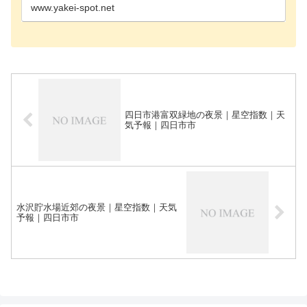
伊勢市朝熊…
www.yakei-spot.net
四日市港富双緑地の夜景｜星空指数｜天
気予報｜四日市市
水沢貯水場近郊の夜景｜星空指数｜天気
予報｜四日市市