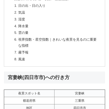
日の出・日の入り
気温
湿度
降水量
雲の量
視界指数・星空指数｜きれいな夜景を見るのに重要
な指標
霧予報
風速
宮妻峡(四日市市)への行き方
夜景スポット名
宮妻峡
都道府県
三重県
地区
四日市市