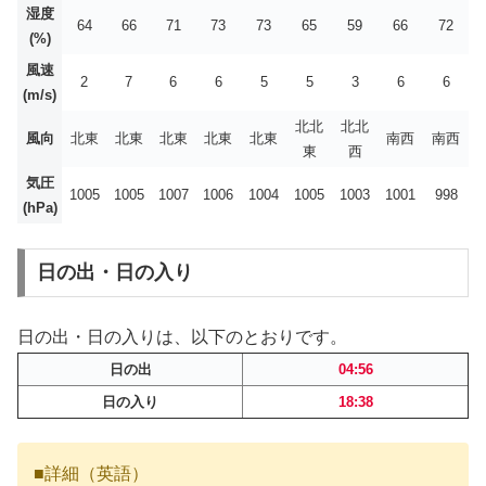
湿度
64
66
71
73
73
65
59
66
72
(%)
風速
2
7
6
6
5
5
3
6
6
(m/s)
北北
北北
風向
北東
北東
北東
北東
北東
南西
南西
東
西
気圧
1005
1005
1007
1006
1004
1005
1003
1001
998
(hPa)
日の出・日の入り
日の出・日の入りは、以下のとおりです。
日の出
04:56
日の入り
18:38
■詳細（英語）