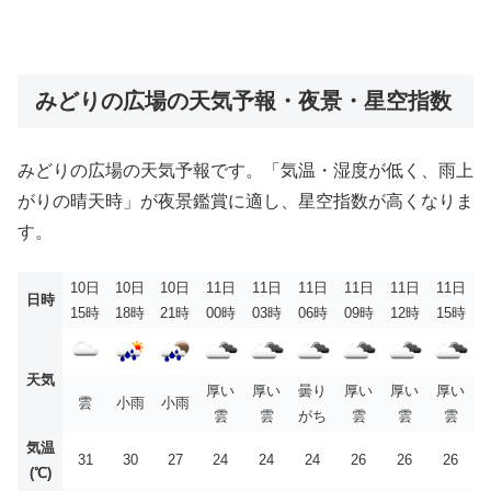
みどりの広場の天気予報・夜景・星空指数
みどりの広場の天気予報です。「気温・湿度が低く、雨上
がりの晴天時」が夜景鑑賞に適し、星空指数が高くなりま
す。
10日
10日
10日
11日
11日
11日
11日
11日
11日
日時
15時
18時
21時
00時
03時
06時
09時
12時
15時
天気
厚い
厚い
曇り
厚い
厚い
厚い
雲
小雨
小雨
雲
雲
がち
雲
雲
雲
気温
31
30
27
24
24
24
26
26
26
(℃)