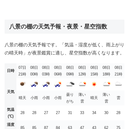
八景の棚の天気予報・夜景・星空指数
八景の棚の天気予報です。「気温・湿度が低く、雨上がり
の晴天時」が夜景鑑賞に適し、星空指数が高くなります。
07日
08日
08日
08日
08日
08日
08日
08日
08日
日時
21時
00時
03時
06時
09時
12時
15時
18時
21時
天気
曇り
薄い
薄い
晴天
小雨
小雨
小雨
晴天
雲
がち
雲
雲
気温
28
28
27
27
31
33
34
30
28
(℃)
湿度
85
85
87
84
63
47
43
62
75