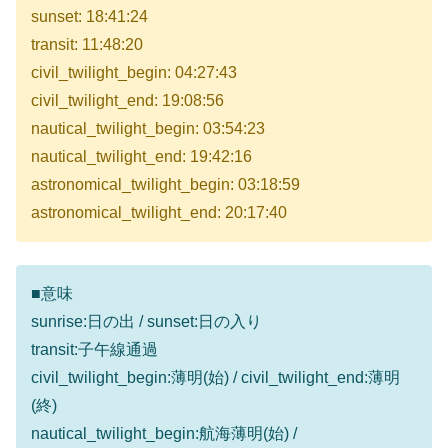
sunset: 18:41:24
transit: 11:48:20
civil_twilight_begin: 04:27:43
civil_twilight_end: 19:08:56
nautical_twilight_begin: 03:54:23
nautical_twilight_end: 19:42:16
astronomical_twilight_begin: 03:18:59
astronomical_twilight_end: 20:17:40
■意味
sunrise:日の出 / sunset:日の入り
transit:子午線通過
civil_twilight_begin:薄明(始) / civil_twilight_end:薄明
(終)
nautical_twilight_begin:航海薄明(始) /