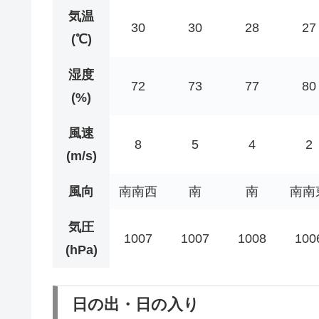
気温
30
30
28
27
(℃)
湿度
72
73
77
80
(%)
風速
8
5
4
2
(m/s)
風向
南南西
南
南
南南
気圧
1007
1007
1008
100
(hPa)
日の出・日の入り