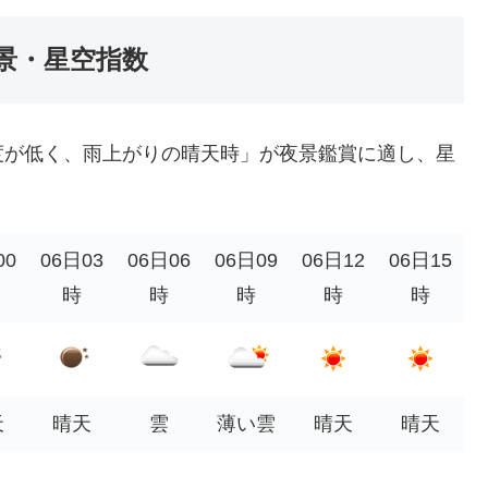
景・星空指数
度が低く、雨上がりの晴天時」が夜景鑑賞に適し、星
00
06日03
06日06
06日09
06日12
06日15
時
時
時
時
時
天
晴天
雲
薄い雲
晴天
晴天