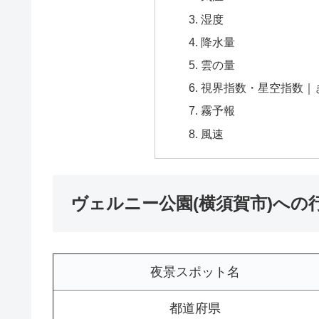
湿度
降水量
雲の量
視界指数・星空指数｜
霧予報
風速
ヴェルニー公園(横須賀市)への
夜景スポット名
都道府県