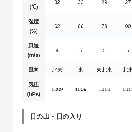
32
32
29
27
(℃)
湿度
62
66
79
90
(%)
風速
4
6
5
5
(m/s)
風向
北東
東
東北東
北
気圧
1009
1009
1010
101
(hPa)
日の出・日の入り