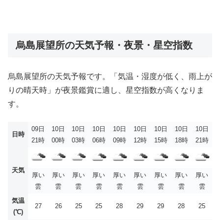
烏島展望所の天気予報・夜景・星空指数
烏島展望所の天気予報です。「気温・湿度が低く、雨上が
りの晴天時」が夜景鑑賞に適し、星空指数が高くなりま
す。
09日
10日
10日
10日
10日
10日
10日
10日
10日
日時
21時
00時
03時
06時
09時
12時
15時
18時
21時
天気
厚い
厚い
厚い
厚い
厚い
厚い
厚い
厚い
厚い
雲
雲
雲
雲
雲
雲
雲
雲
雲
気温
27
26
25
25
28
29
29
28
25
(℃)