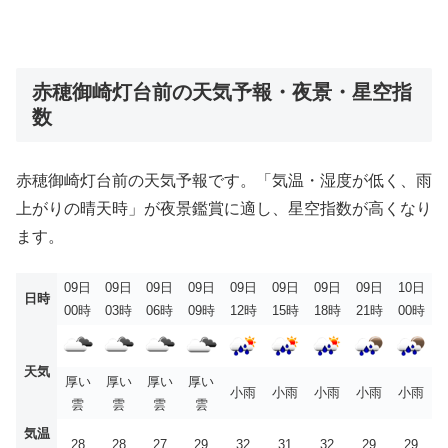
赤穂御崎灯台前の天気予報・夜景・星空指
数
赤穂御崎灯台前の天気予報です。「気温・湿度が低く、雨
上がりの晴天時」が夜景鑑賞に適し、星空指数が高くなり
ます。
09日
09日
09日
09日
09日
09日
09日
09日
10日
日時
00時
03時
06時
09時
12時
15時
18時
21時
00時
天気
厚い
厚い
厚い
厚い
小雨
小雨
小雨
小雨
小雨
雲
雲
雲
雲
気温
28
28
27
29
32
31
32
29
29