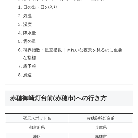
日の出・日の入り
気温
湿度
降水量
雲の量
視界指数・星空指数｜きれいな夜景を見るのに重要
な指標
霧予報
風速
赤穂御崎灯台前(赤穂市)への行き方
夜景スポット名
赤穂御崎灯台前
都道府県
兵庫県
地区
赤穂市