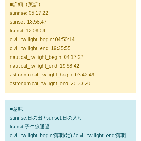
■詳細（英語）
sunrise: 05:17:22
sunset: 18:58:47
transit: 12:08:04
civil_twilight_begin: 04:50:14
civil_twilight_end: 19:25:55
nautical_twilight_begin: 04:17:27
nautical_twilight_end: 19:58:42
astronomical_twilight_begin: 03:42:49
astronomical_twilight_end: 20:33:20
■意味
sunrise:日の出 / sunset:日の入り
transit:子午線通過
civil_twilight_begin:薄明(始) / civil_twilight_end:薄明