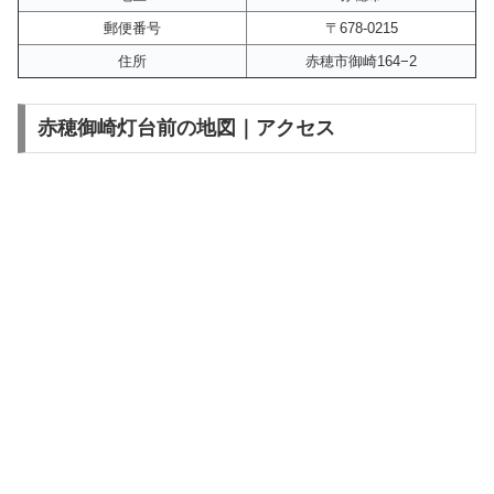
郵便番号
〒678-0215
住所
赤穂市御崎164−2
赤穂御崎灯台前の地図｜アクセス