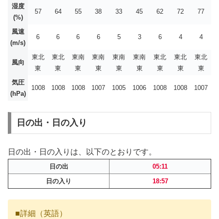
湿度
57
64
55
38
33
45
62
72
77
(%)
風速
6
6
6
6
5
3
6
4
4
(m/s)
東北
東北
東南
東南
東南
東南
東北
東北
東北
風向
東
東
東
東
東
東
東
東
東
気圧
1008
1008
1008
1007
1005
1006
1008
1008
1007
(hPa)
日の出・日の入り
日の出・日の入りは、以下のとおりです。
日の出
05:11
日の入り
18:57
■詳細（英語）