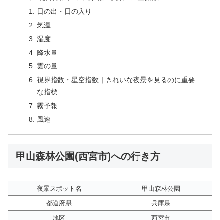
日の出・日の入り
気温
湿度
降水量
雲の量
視界指数・星空指数｜きれいな夜景を見るのに重要
な指標
霧予報
風速
甲山森林公園(西宮市)への行き方
夜景スポット名
甲山森林公園
都道府県
兵庫県
地区
西宮市