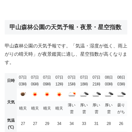
甲山森林公園の天気予報・夜景・星空指数
甲山森林公園の天気予報です。「気温・湿度が低く、雨上
がりの晴天時」が夜景鑑賞に適し、星空指数が高くなりま
す。
07日
07日
07日
07日
07日
07日
07日
08日
08日
日時
03時
06時
09時
12時
15時
18時
21時
00時
03時
天気
薄い
厚い
厚い
厚い
曇り
晴天
晴天
晴天
晴天
雲
雲
雲
雲
がち
気温
27
27
29
34
34
33
31
28
26
(℃)