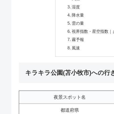
湿度
降水量
雲の量
視界指数・星空指数｜
霧予報
風速
キラキラ公園(苫小牧市)への行
夜景スポット名
都道府県