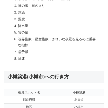
日の出・日の入り
気温
湿度
降水量
雲の量
視界指数・星空指数｜きれいな夜景を見るのに重要
な指標
霧予報
風速
小樽築港(小樽市)への行き方
夜景スポット名
小樽築港
都道府県
北海道
地区
小樽市