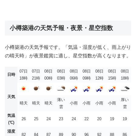
小樽築港の天気予報・夜景・星空指数
小樽築港の天気予報です。「気温・湿度が低く、雨上がり
の晴天時」が夜景鑑賞に適し、星空指数が高くなります。
07日
07日
08日
08日
08日
08日
08日
08日
08日
日時
18時
21時
00時
03時
06時
09時
12時
15時
18時
天気
薄い
厚い
晴天
晴天
晴天
小雨
小雨
小雨
小雨
雲
雲
気温
26
25
24
23
24
22
20
19
19
(℃)
湿度
82
84
87
89
90
96
92
88
86