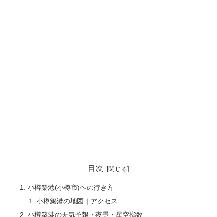
目次
小樽築港(小樽市)への行き方
小樽築港の地図｜アクセス
小樽築港の天気予報・夜景・星空指数