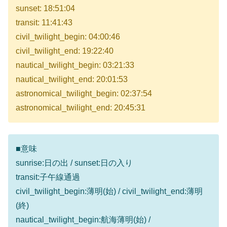
sunset: 18:51:04
transit: 11:41:43
civil_twilight_begin: 04:00:46
civil_twilight_end: 19:22:40
nautical_twilight_begin: 03:21:33
nautical_twilight_end: 20:01:53
astronomical_twilight_begin: 02:37:54
astronomical_twilight_end: 20:45:31
■意味
sunrise:日の出 / sunset:日の入り
transit:子午線通過
civil_twilight_begin:薄明(始) / civil_twilight_end:薄明
(終)
nautical_twilight_begin:航海薄明(始) /