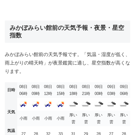
みかぼみらい館前の天気予報・夜景・星空
指数
みかぼみらい館前の天気予報です。「気温・湿度が低く、
雨上がりの晴天時」が夜景鑑賞に適し、星空指数が高くな
ります。
08日
08日
08日
08日
08日
08日
09日
09日
09日
日時
06時
09時
12時
15時
18時
21時
00時
03時
06時
天気
厚い
厚い
厚い
厚い
厚い
小雨
小雨
小雨
小雨
雲
雲
雲
雲
雲
気温
27
28
32
33
31
29
28
27
28