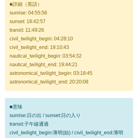
■詳細（英語）
sunrise: 04:55:56
sunset: 18:42:57
transit: 11:49:26
civil_twilight_begin: 04:28:10
civil_twilight_end: 19:10:43
nautical_twilight_begin: 03:54:32
nautical_twilight_end: 19:44:21
astronomical_twilight_begin: 03:18:45
astronomical_twilight_end: 20:20:08
■意味
sunrise:日の出 / sunset:日の入り
transit:子午線通過
civil_twilight_begin:薄明(始) / civil_twilight_end:薄明