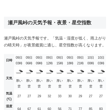
瀬戸風峠の天気予報・夜景・星空指数
瀬戸風峠の天気予報です。「気温・湿度が低く、雨上がり
の晴天時」が夜景鑑賞に適し、星空指数が高くなります。
09日
09日
09日
09日
09日
09日
09日
10日
10日
日時
03時
06時
09時
12時
15時
18時
21時
00時
03時
天気
厚い
厚い
厚い
厚い
厚い
厚い
厚い
厚い
厚い
雲
雲
雲
雲
雲
雲
雲
雲
雲
気温
27
27
29
32
33
30
29
27
27
(℃)
湿度
64
67
61
60
56
71
77
85
83