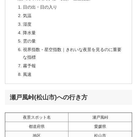
日の出・日の入り
気温
湿度
降水量
雲の量
視界指数・星空指数｜きれいな夜景を見るのに重要
な指標
霧予報
風速
瀬戸風峠(松山市)への行き方
夜景スポット名
瀬戸風峠
都道府県
愛媛県
地区
松山市