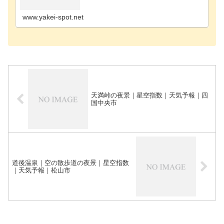
ポット新居浜市の夜景スポット西条市の夜景スポッ
ト施設一覧伊予市伊予灘SA今治市今治城今治市亀老
山展望公…
www.yakei-spot.net
天満峠の夜景｜星空指数｜天気予報｜四
国中央市
道後温泉｜空の散歩道の夜景｜星空指数
｜天気予報｜松山市