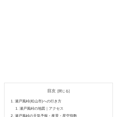
目次
瀬戸風峠(松山市)への行き方
瀬戸風峠の地図｜アクセス
瀬戸風峠の天気予報・夜景・星空指数