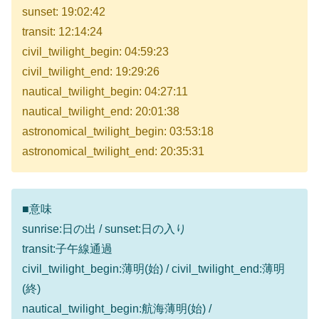
sunset: 19:02:42
transit: 12:14:24
civil_twilight_begin: 04:59:23
civil_twilight_end: 19:29:26
nautical_twilight_begin: 04:27:11
nautical_twilight_end: 20:01:38
astronomical_twilight_begin: 03:53:18
astronomical_twilight_end: 20:35:31
■意味
sunrise:日の出 / sunset:日の入り
transit:子午線通過
civil_twilight_begin:薄明(始) / civil_twilight_end:薄明
(終)
nautical_twilight_begin:航海薄明(始) /