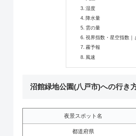
湿度
降水量
雲の量
視界指数・星空指数｜
霧予報
風速
沼館緑地公園(八戸市)への行き
夜景スポット名
都道府県