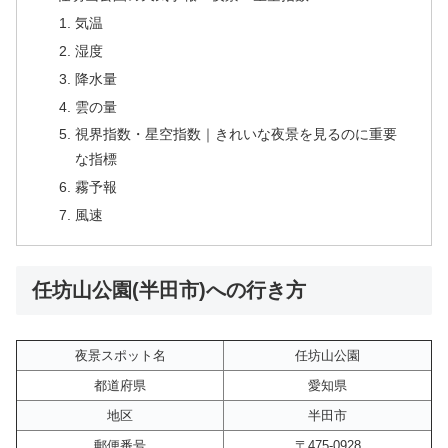
気温
湿度
降水量
雲の量
視界指数・星空指数｜きれいな夜景を見るのに重要
な指標
霧予報
風速
任坊山公園(半田市)への行き方
夜景スポット名
任坊山公園
都道府県
愛知県
地区
半田市
郵便番号
〒475-0928