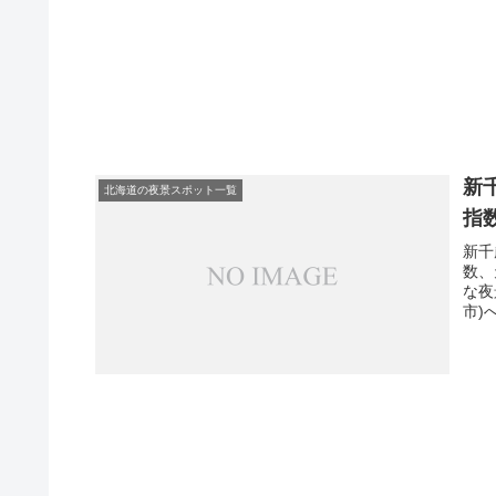
新
北海道の夜景スポット一覧
指
新千
数、
な夜
市)