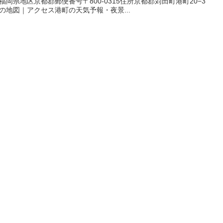
福岡県地区京都郡郵便番号〒800-0315住所京都郡苅田町港町20−3
の地図｜アクセス港町の天気予報・夜景...