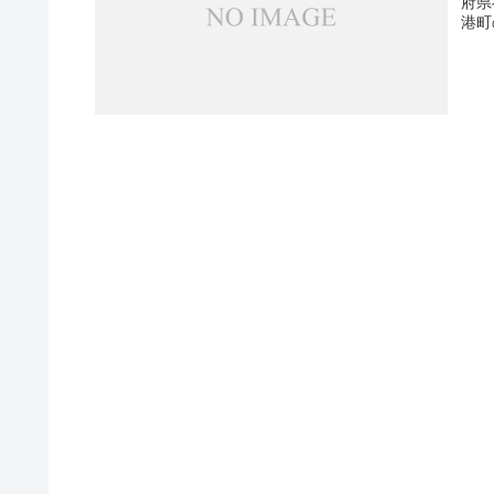
府県
港町