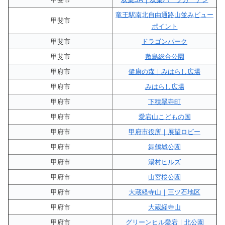
竜王駅南北自由通路山並みビュー
甲斐市
ポイント
甲斐市
ドラゴンパーク
甲斐市
敷島総合公園
甲府市
健康の森｜みはらし広場
甲府市
みはらし広場
甲府市
下積翠寺町
甲府市
愛宕山こどもの国
甲府市
甲府市役所｜展望ロビー
甲府市
舞鶴城公園
甲府市
湯村ヒルズ
甲府市
山宮桜公園
甲府市
大蔵経寺山｜三ツ石地区
甲府市
大蔵経寺山
甲府市
グリーンヒル愛宕｜北公園