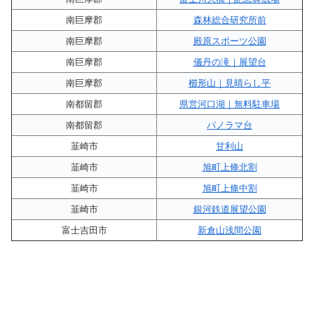
南巨摩郡
森林総合研究所前
南巨摩郡
殿原スポーツ公園
南巨摩郡
儀丹の滝｜展望台
南巨摩郡
櫛形山｜見晴らし平
南都留郡
県営河口湖｜無料駐車場
南都留郡
パノラマ台
韮崎市
甘利山
韮崎市
旭町上條北割
韮崎市
旭町上條中割
韮崎市
銀河鉄道展望公園
富士吉田市
新倉山浅間公園