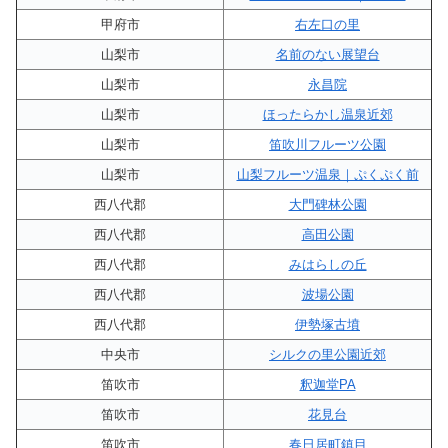
甲府市
右左口の里
山梨市
名前のない展望台
山梨市
永昌院
山梨市
ほったらかし温泉近郊
山梨市
笛吹川フルーツ公園
山梨市
山梨フルーツ温泉｜ぷくぷく前
西八代郡
大門碑林公園
西八代郡
高田公園
西八代郡
みはらしの丘
西八代郡
波場公園
西八代郡
伊勢塚古墳
中央市
シルクの里公園近郊
笛吹市
釈迦堂PA
笛吹市
花見台
笛吹市
春日居町鎮目