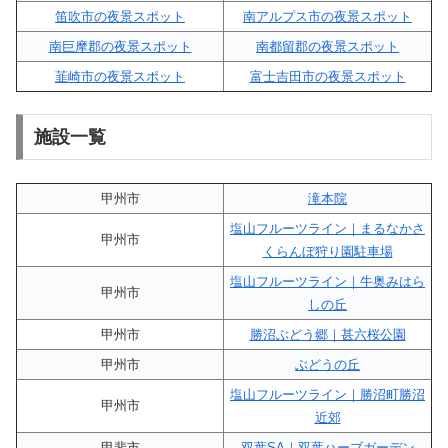
笛吹市の夜景スポット
南アルプス市の夜景スポット
南巨摩郡の夜景スポット
南都留郡の夜景スポット
韮崎市の夜景スポット
富士吉田市の夜景スポット
施設一覧
甲州市
滝本院
塩山フルーツライン｜まるなかさ
甲州市
くらんぼ狩り園駐車場
塩山フルーツライン｜牛奥みはら
甲州市
しの丘
甲州市
勝沼ぶどう郷｜甚六桜公園
甲州市
ぶどうの丘
塩山フルーツライン｜勝沼町勝沼
甲州市
近郊
甲斐市
双葉SA｜双葉ハーブガーデン