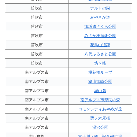
笛吹市
ナルトの森
笛吹市
みやさか道
笛吹市
御坂路さくら公園
笛吹市
みさか桃源郷公園
笛吹市
花鳥山遺跡
笛吹市
八代ふるさと公園
笛吹市
坊ヶ峰
南アルプス市
桃花橋ループ
南アルプス市
築山御崎公園
南アルプス市
城山麓
南アルプス市
南アルプス市県民の森
南アルプス市
コモンシティあやめが丘
南アルプス市
栗ノ木尾橋
南アルプス市
湯沢公園
南巨摩郡
富士川大橋｜記念碑広場